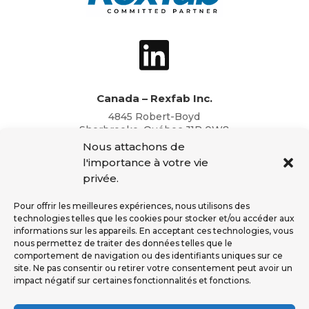
Canada – Rexfab Inc.
4845 Robert-Boyd
Sherbrooke, Québec J1R 0W8
Toll Free: + 1 877 303-4490
Nous attachons de
Office: + 1 819 846-4490
l'importance à votre vie
info@rexfab.com
privée.
USA – Rexfab Corp.
2791 Circleport Dr
Pour offrir les meilleures expériences, nous utilisons des
Erlanger, Kentucky 41018
technologies telles que les cookies pour stocker et/ou accéder aux
Toll Free: + 1 877 303-4490
informations sur les appareils. En acceptant ces technologies, vous
Office: + 1 819 846-4490
nous permettez de traiter des données telles que le
info@rexfab.com
comportement de navigation ou des identifiants uniques sur ce
site. Ne pas consentir ou retirer votre consentement peut avoir un
impact négatif sur certaines fonctionnalités et fonctions.
Additional Resources