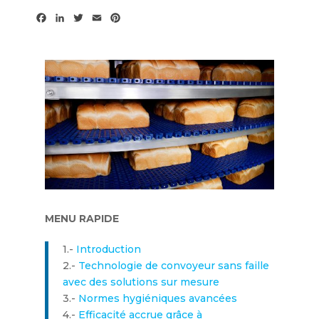
F
L
T
E
P
a
i
w
m
i
c
n
i
a
n
e
k
t
i
t
b
e
t
l
e
o
d
e
r
o
I
r
e
k
n
s
t
MENU RAPIDE
1.-
Introduction
2.-
Technologie de convoyeur sans faille
avec des solutions sur mesure
3.-
Normes hygiéniques avancées
4.-
Efficacité accrue grâce à