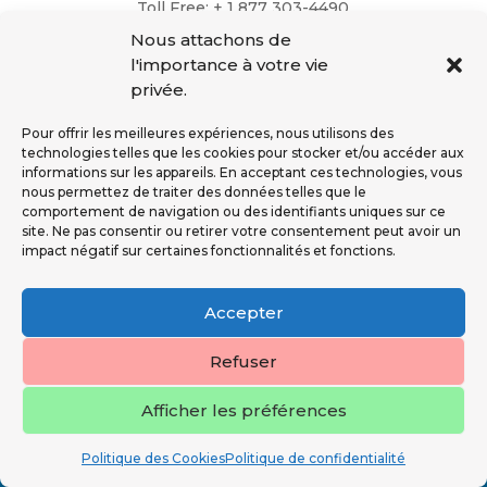
Toll Free: + 1 877 303-4490
Office: + 1 819 846-4490
Nous attachons de
info@rexfab.com
l'importance à votre vie
USA – Rexfab Corp.
privée.
2791 Circleport Dr
Erlanger, Kentucky 41018
Pour offrir les meilleures expériences, nous utilisons des
Toll Free: + 1 877 303-4490
technologies telles que les cookies pour stocker et/ou accéder aux
Office: + 1 819 846-4490
informations sur les appareils. En acceptant ces technologies, vous
info@rexfab.com
nous permettez de traiter des données telles que le
comportement de navigation ou des identifiants uniques sur ce
site. Ne pas consentir ou retirer votre consentement peut avoir un
Ressources Supplémentaires
impact négatif sur certaines fonctionnalités et fonctions.
Conditions Générales de Vente
Sécurité de L’opérateur Standard Rexfab
Accepter
Services Financiers
Refuser
Tous droits réservés Rexfab 2023.
Afficher les préférences
General Conditions of Sales
Politique des Cookies
Politique de confidentialité
Privacy Policy